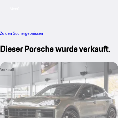
Menü
My saved searches, 0 searches saved
My sa
Zu den Suchergebnissen
Dieser Porsche wurde verkauft.
Verkauft