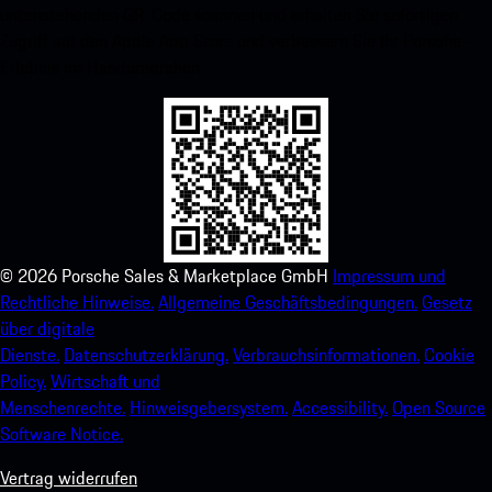
untenstehenden QR-Code scannen und erhalten Sie sofortigen
Zugriff auf den Apple App Store und verbessern Sie Ihr Porsche-
Erlebnis im Handumdrehen.
©
2026
Porsche Sales & Marketplace GmbH
Impressum und
Rechtliche Hinweise.
Allgemeine Geschäftsbedingungen.
Gesetz
über digitale
Dienste.
Datenschutzerklärung.
Verbrauchsinformationen.
Cookie
Policy.
Wirtschaft und
Menschenrechte.
Hinweisgebersystem.
Accessibility.
Open Source
Software Notice.
Vertrag widerrufen