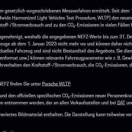
 gesetzlich vorgeschriebenen Messverfahren ermittelt. Seit dem 
dwide Harmonized Light Vehicles Test Procedure, WLTP) den neuen 
off-/Stromverbrauch und zu den CO₂-Emissionen in vielen Fällen h
ngenehmigt, weshalb die angegebenen NEFZ-Werte bis zum 31. Dez
euge ab dem 1. Januar 2023 nicht mehr vor und können daher nic
viduelles Fahrzeug und sind nicht Bestandteil des Angebots. Sie d
fenformat usw.) können relevante Fahrzeugparameter wie z. B. Gew
rverhalten den Kraftstoff-/Stromverbrauch, die CO₂-Emissionen, d
EFZ finden Sie unter
Porsche WLTP
.
h und den offiziellen spezifischen CO₂-Emissionen neuer Personen
n entnommen werden, der an allen Verkaufsstellen und bei
DAT
une
riertes Bildmaterial enthalten. Die Darstellung kann teilweise v