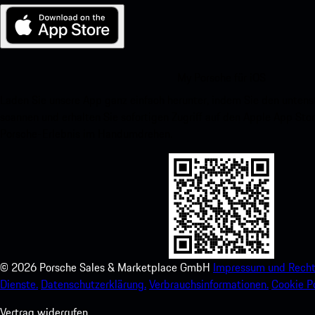
My Porsche für iOS
Laden Sie unsere App ganz einfach herunter, indem Sie den unte
scannen und erhalten Sie sofortigen Zugriff auf den Apple App Stor
Porsche-Erlebnis im Handumdrehen.
©
2026
Porsche Sales & Marketplace GmbH
Impressum und Recht
Dienste.
Datenschutzerklärung.
Verbrauchsinformationen.
Cookie Po
Vertrag widerrufen