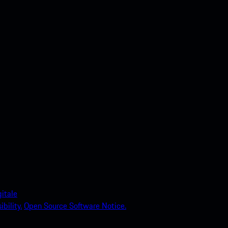
itale
bility.
Open Source Software Notice.