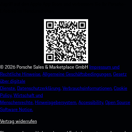
Zugriff auf den Apple App Store und verbessern Sie Ihr Porsche-
Erlebnis im Handumdrehen.
©
2026
Porsche Sales & Marketplace GmbH
Impressum und
Rechtliche Hinweise.
Allgemeine Geschäftsbedingungen.
Gesetz
über digitale
Dienste.
Datenschutzerklärung.
Verbrauchsinformationen.
Cookie
Policy.
Wirtschaft und
Menschenrechte.
Hinweisgebersystem.
Accessibility.
Open Source
Software Notice.
Vertrag widerrufen