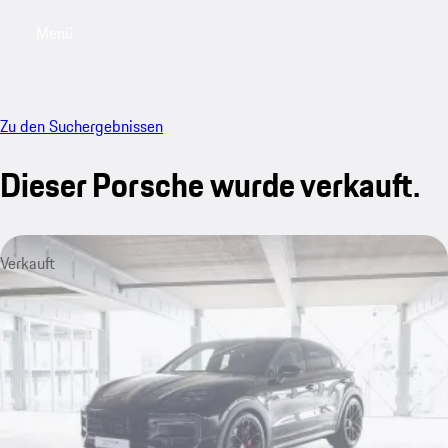
Menü
My saved searches, 0 searches saved
My sa
Zu den Suchergebnissen
Dieser Porsche wurde verkauft.
Verkauft