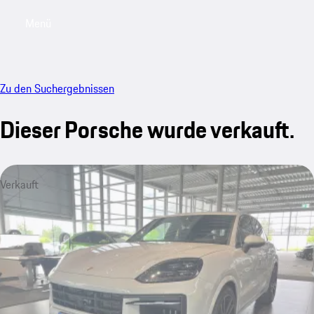
Menü
My saved searches, 0 searches saved
My sa
Zu den Suchergebnissen
Dieser Porsche wurde verkauft.
Verkauft