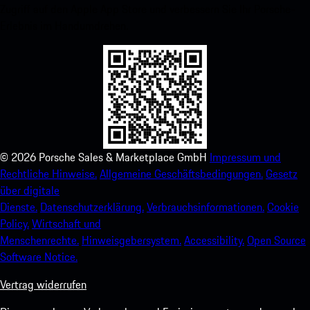
Zugriff auf den Apple App Store und verbessern Sie Ihr Porsche-
Erlebnis im Handumdrehen.
©
2026
Porsche Sales & Marketplace GmbH
Impressum und
Rechtliche Hinweise.
Allgemeine Geschäftsbedingungen.
Gesetz
über digitale
Dienste.
Datenschutzerklärung.
Verbrauchsinformationen.
Cookie
Policy.
Wirtschaft und
Menschenrechte.
Hinweisgebersystem.
Accessibility.
Open Source
Software Notice.
Vertrag widerrufen