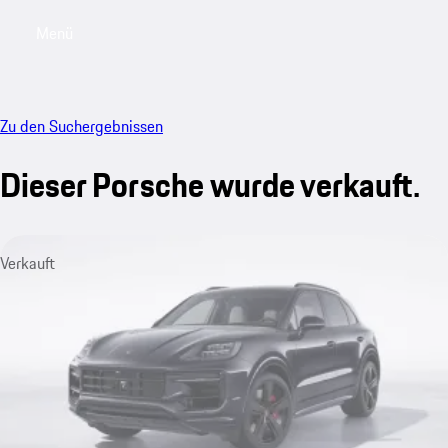
Menü
My saved searches, 0 searches saved
My sa
Zu den Suchergebnissen
Dieser Porsche wurde verkauft.
Verkauft