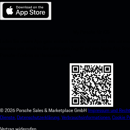
My Porsche für iOS
Laden Sie unsere App ganz einfach herunter, indem Sie den unte
scannen und erhalten Sie sofortigen Zugriff auf den Apple App Stor
Porsche-Erlebnis im Handumdrehen.
©
2026
Porsche Sales & Marketplace GmbH
Impressum und Recht
Dienste.
Datenschutzerklärung.
Verbrauchsinformationen.
Cookie Po
Vertrag widerrufen