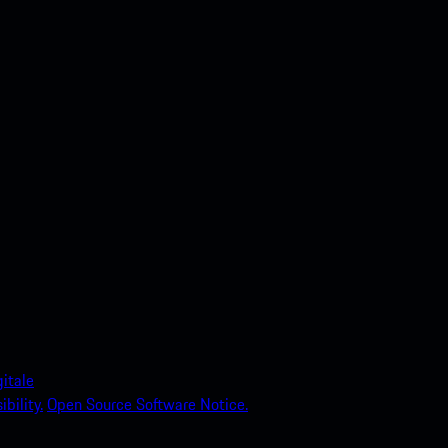
itale
bility.
Open Source Software Notice.