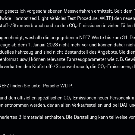
 gesetzlich vorgeschriebenen Messverfahren ermittelt. Seit dem 
dwide Harmonized Light Vehicles Test Procedure, WLTP) den neuen 
off-/Stromverbrauch und zu den CO₂-Emissionen in vielen Fällen h
ngenehmigt, weshalb die angegebenen NEFZ-Werte bis zum 31. Dez
euge ab dem 1. Januar 2023 nicht mehr vor und können daher nic
viduelles Fahrzeug und sind nicht Bestandteil des Angebots. Sie d
fenformat usw.) können relevante Fahrzeugparameter wie z. B. Gew
rverhalten den Kraftstoff-/Stromverbrauch, die CO₂-Emissionen, d
EFZ finden Sie unter
Porsche WLTP
.
h und den offiziellen spezifischen CO₂-Emissionen neuer Personen
n entnommen werden, der an allen Verkaufsstellen und bei
DAT
une
riertes Bildmaterial enthalten. Die Darstellung kann teilweise v