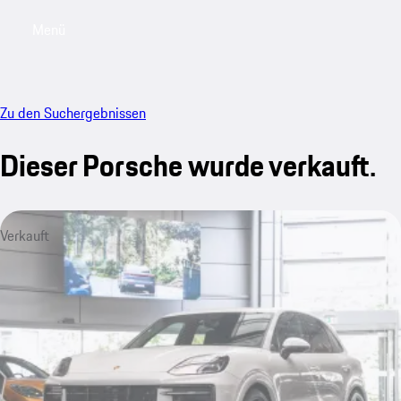
Menü
My saved searches, 0 searches saved
My sa
Zu den Suchergebnissen
Dieser Porsche wurde verkauft.
Verkauft