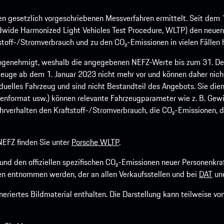
 gesetzlich vorgeschriebenen Messverfahren ermittelt. Seit dem 
dwide Harmonized Light Vehicles Test Procedure, WLTP) den neuen 
off-/Stromverbrauch und zu den CO₂-Emissionen in vielen Fällen h
ngenehmigt, weshalb die angegebenen NEFZ-Werte bis zum 31. Dez
euge ab dem 1. Januar 2023 nicht mehr vor und können daher nic
viduelles Fahrzeug und sind nicht Bestandteil des Angebots. Sie d
fenformat usw.) können relevante Fahrzeugparameter wie z. B. Gew
rverhalten den Kraftstoff-/Stromverbrauch, die CO₂-Emissionen, d
EFZ finden Sie unter
Porsche WLTP
.
h und den offiziellen spezifischen CO₂-Emissionen neuer Personen
n entnommen werden, der an allen Verkaufsstellen und bei
DAT
une
riertes Bildmaterial enthalten. Die Darstellung kann teilweise v