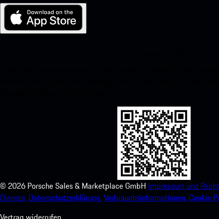
My Porsche für iOS
Laden Sie unsere App ganz einfach herunter, indem Sie den unte
scannen und erhalten Sie sofortigen Zugriff auf den Apple App Stor
Porsche-Erlebnis im Handumdrehen.
©
2026
Porsche Sales & Marketplace GmbH
Impressum und Recht
Dienste.
Datenschutzerklärung.
Verbrauchsinformationen.
Cookie Po
Vertrag widerrufen