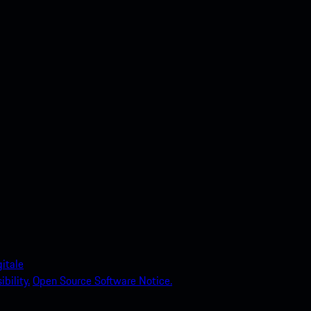
itale
bility.
Open Source Software Notice.