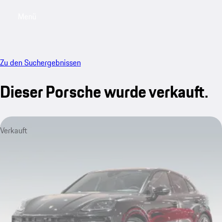
Menü
My saved searches, 0 searches saved
My sa
Zu den Suchergebnissen
Dieser Porsche wurde verkauft.
Verkauft