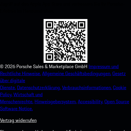
Zugriff auf den Apple App Store und verbessern Sie Ihr Porsche-
Erlebnis im Handumdrehen.
©
2026
Porsche Sales & Marketplace GmbH
Impressum und
Rechtliche Hinweise.
Allgemeine Geschäftsbedingungen.
Gesetz
über digitale
Dienste.
Datenschutzerklärung.
Verbrauchsinformationen.
Cookie
Policy.
Wirtschaft und
Menschenrechte.
Hinweisgebersystem.
Accessibility.
Open Source
Software Notice.
Vertrag widerrufen