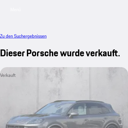
Menü
My saved searches, 0 searches saved
My sa
Zu den Suchergebnissen
Dieser Porsche wurde verkauft.
Verkauft