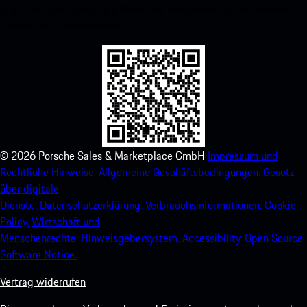
Zugriff auf den Apple App Store und verbessern Sie Ihr Porsche-
Erlebnis im Handumdrehen.
©
2026
Porsche Sales & Marketplace GmbH
Impressum und
Rechtliche Hinweise.
Allgemeine Geschäftsbedingungen.
Gesetz
über digitale
Dienste.
Datenschutzerklärung.
Verbrauchsinformationen.
Cookie
Policy.
Wirtschaft und
Menschenrechte.
Hinweisgebersystem.
Accessibility.
Open Source
Software Notice.
Vertrag widerrufen