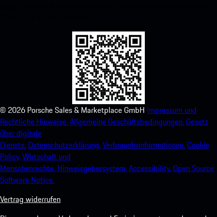
Zugriff auf den Apple App Store und verbessern Sie Ihr Porsche-
Erlebnis im Handumdrehen.
©
2026
Porsche Sales & Marketplace GmbH
Impressum und
Rechtliche Hinweise.
Allgemeine Geschäftsbedingungen.
Gesetz
über digitale
Dienste.
Datenschutzerklärung.
Verbrauchsinformationen.
Cookie
Policy.
Wirtschaft und
Menschenrechte.
Hinweisgebersystem.
Accessibility.
Open Source
Software Notice.
Vertrag widerrufen