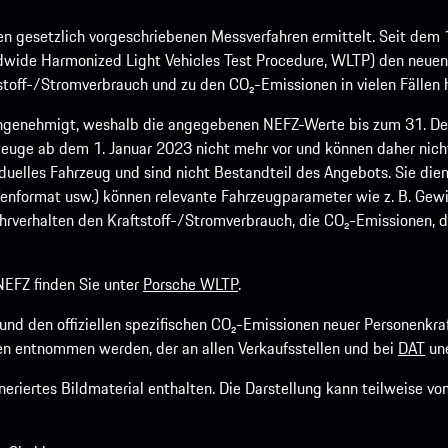
 gesetzlich vorgeschriebenen Messverfahren ermittelt. Seit dem 
dwide Harmonized Light Vehicles Test Procedure, WLTP) den neuen 
off-/Stromverbrauch und zu den CO₂-Emissionen in vielen Fällen h
ngenehmigt, weshalb die angegebenen NEFZ-Werte bis zum 31. Dez
euge ab dem 1. Januar 2023 nicht mehr vor und können daher nic
viduelles Fahrzeug und sind nicht Bestandteil des Angebots. Sie d
fenformat usw.) können relevante Fahrzeugparameter wie z. B. Gew
rverhalten den Kraftstoff-/Stromverbrauch, die CO₂-Emissionen, d
EFZ finden Sie unter
Porsche WLTP
.
h und den offiziellen spezifischen CO₂-Emissionen neuer Personen
n entnommen werden, der an allen Verkaufsstellen und bei
DAT
une
riertes Bildmaterial enthalten. Die Darstellung kann teilweise v