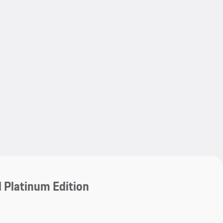
My save
My save
 Platinum Edition