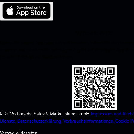
My Porsche für iOS
Laden Sie unsere App ganz einfach herunter, indem Sie den unte
scannen und erhalten Sie sofortigen Zugriff auf den Apple App Stor
Porsche-Erlebnis im Handumdrehen.
©
2026
Porsche Sales & Marketplace GmbH
Impressum und Recht
Dienste.
Datenschutzerklärung.
Verbrauchsinformationen.
Cookie Po
Vertrag widerrufen