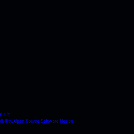
itale
bility.
Open Source Software Notice.