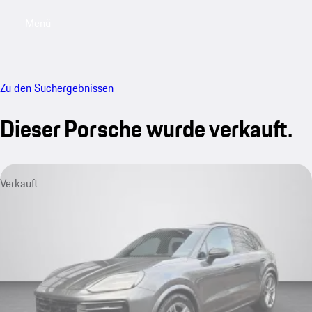
Menü
My saved searches, 0 searches saved
My sa
Zu den Suchergebnissen
Dieser Porsche wurde verkauft.
Verkauft