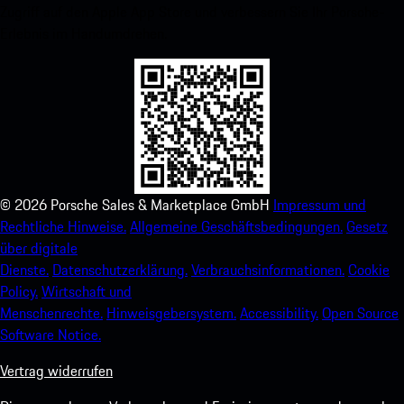
Zugriff auf den Apple App Store und verbessern Sie Ihr Porsche-
Erlebnis im Handumdrehen.
©
2026
Porsche Sales & Marketplace GmbH
Impressum und
Rechtliche Hinweise.
Allgemeine Geschäftsbedingungen.
Gesetz
über digitale
Dienste.
Datenschutzerklärung.
Verbrauchsinformationen.
Cookie
Policy.
Wirtschaft und
Menschenrechte.
Hinweisgebersystem.
Accessibility.
Open Source
Software Notice.
Vertrag widerrufen