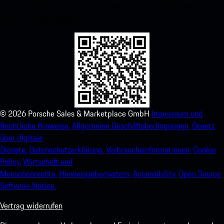
Zugriff auf den Apple App Store und verbessern Sie Ihr Porsche-
Erlebnis im Handumdrehen.
©
2026
Porsche Sales & Marketplace GmbH
Impressum und
Rechtliche Hinweise.
Allgemeine Geschäftsbedingungen.
Gesetz
über digitale
Dienste.
Datenschutzerklärung.
Verbrauchsinformationen.
Cookie
Policy.
Wirtschaft und
Menschenrechte.
Hinweisgebersystem.
Accessibility.
Open Source
Software Notice.
Vertrag widerrufen