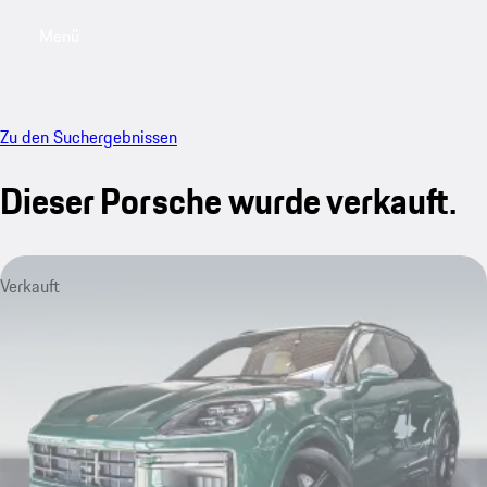
Menü
My saved searches, 0 searches saved
My sa
Zu den Suchergebnissen
Dieser Porsche wurde verkauft.
Verkauft