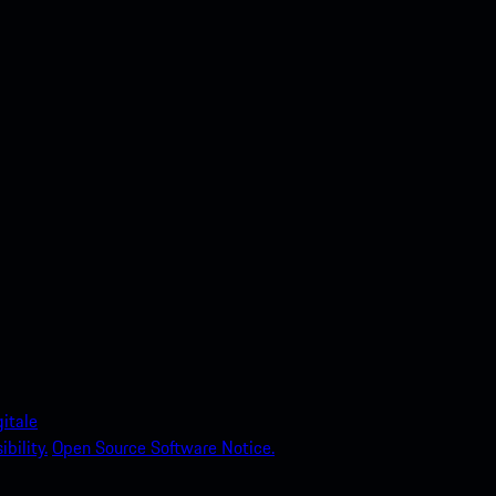
itale
bility.
Open Source Software Notice.