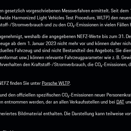
 gesetzlich vorgeschriebenen Messverfahren ermittelt. Seit dem 
dwide Harmonized Light Vehicles Test Procedure, WLTP) den neuen 
off-/Stromverbrauch und zu den CO₂-Emissionen in vielen Fällen h
ngenehmigt, weshalb die angegebenen NEFZ-Werte bis zum 31. Dez
euge ab dem 1. Januar 2023 nicht mehr vor und können daher nic
viduelles Fahrzeug und sind nicht Bestandteil des Angebots. Sie d
fenformat usw.) können relevante Fahrzeugparameter wie z. B. Gew
rverhalten den Kraftstoff-/Stromverbrauch, die CO₂-Emissionen, d
EFZ finden Sie unter
Porsche WLTP
.
h und den offiziellen spezifischen CO₂-Emissionen neuer Personen
n entnommen werden, der an allen Verkaufsstellen und bei
DAT
une
riertes Bildmaterial enthalten. Die Darstellung kann teilweise v