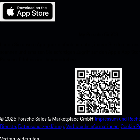
My Porsche für iOS
Laden Sie unsere App ganz einfach herunter, indem Sie den unte
scannen und erhalten Sie sofortigen Zugriff auf den Apple App Stor
Porsche-Erlebnis im Handumdrehen.
©
2026
Porsche Sales & Marketplace GmbH
Impressum und Recht
Dienste.
Datenschutzerklärung.
Verbrauchsinformationen.
Cookie Po
Vertrag widerrufen