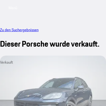
Menü
My saved searches, 0 searches saved
My sa
Zu den Suchergebnissen
Dieser Porsche wurde verkauft.
Verkauft