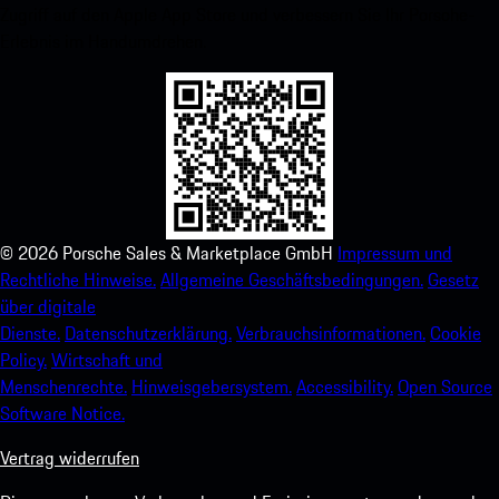
Zugriff auf den Apple App Store und verbessern Sie Ihr Porsche-
Erlebnis im Handumdrehen.
©
2026
Porsche Sales & Marketplace GmbH
Impressum und
Rechtliche Hinweise.
Allgemeine Geschäftsbedingungen.
Gesetz
über digitale
Dienste.
Datenschutzerklärung.
Verbrauchsinformationen.
Cookie
Policy.
Wirtschaft und
Menschenrechte.
Hinweisgebersystem.
Accessibility.
Open Source
Software Notice.
Vertrag widerrufen