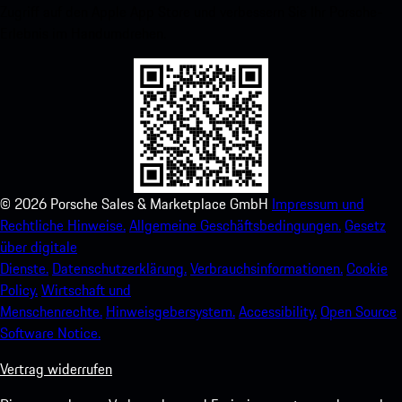
Zugriff auf den Apple App Store und verbessern Sie Ihr Porsche-
Erlebnis im Handumdrehen.
©
2026
Porsche Sales & Marketplace GmbH
Impressum und
Rechtliche Hinweise.
Allgemeine Geschäftsbedingungen.
Gesetz
über digitale
Dienste.
Datenschutzerklärung.
Verbrauchsinformationen.
Cookie
Policy.
Wirtschaft und
Menschenrechte.
Hinweisgebersystem.
Accessibility.
Open Source
Software Notice.
Vertrag widerrufen