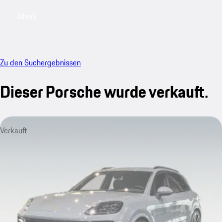
Menü
My saved searches, 0 searches saved
My sa
Zu den Suchergebnissen
Dieser Porsche wurde verkauft.
Verkauft