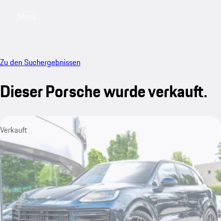
Menü
My saved searches, 0 searches saved
My sa
Zu den Suchergebnissen
Dieser Porsche wurde verkauft.
Verkauft