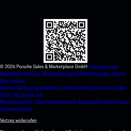
Zugriff auf den Apple App Store und verbessern Sie Ihr Porsche-
Erlebnis im Handumdrehen.
©
2026
Porsche Sales & Marketplace GmbH
Impressum und
Rechtliche Hinweise.
Allgemeine Geschäftsbedingungen.
Gesetz
über digitale
Dienste.
Datenschutzerklärung.
Verbrauchsinformationen.
Cookie
Policy.
Wirtschaft und
Menschenrechte.
Hinweisgebersystem.
Accessibility.
Open Source
Software Notice.
Vertrag widerrufen