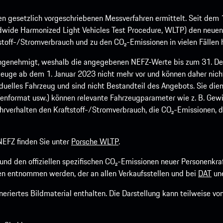
 gesetzlich vorgeschriebenen Messverfahren ermittelt. Seit dem 
dwide Harmonized Light Vehicles Test Procedure, WLTP) den neuen 
off-/Stromverbrauch und zu den CO₂-Emissionen in vielen Fällen h
ngenehmigt, weshalb die angegebenen NEFZ-Werte bis zum 31. Dez
euge ab dem 1. Januar 2023 nicht mehr vor und können daher nic
viduelles Fahrzeug und sind nicht Bestandteil des Angebots. Sie d
fenformat usw.) können relevante Fahrzeugparameter wie z. B. Gew
rverhalten den Kraftstoff-/Stromverbrauch, die CO₂-Emissionen, d
EFZ finden Sie unter
Porsche WLTP
.
h und den offiziellen spezifischen CO₂-Emissionen neuer Personen
n entnommen werden, der an allen Verkaufsstellen und bei
DAT
une
riertes Bildmaterial enthalten. Die Darstellung kann teilweise v