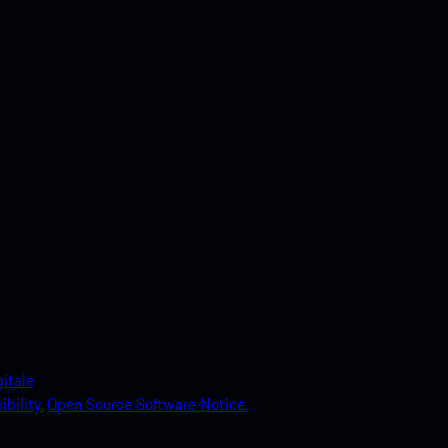
itale
bility.
Open Source Software Notice.