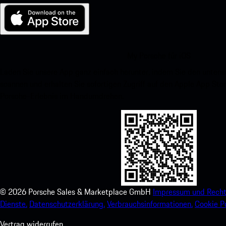
My Porsche für iOS
Laden Sie unsere App ganz einfach herunter, indem Sie den unte
scannen und erhalten Sie sofortigen Zugriff auf den Apple App Stor
Porsche-Erlebnis im Handumdrehen.
©
2026
Porsche Sales & Marketplace GmbH
Impressum und Recht
Dienste.
Datenschutzerklärung.
Verbrauchsinformationen.
Cookie Po
Vertrag widerrufen