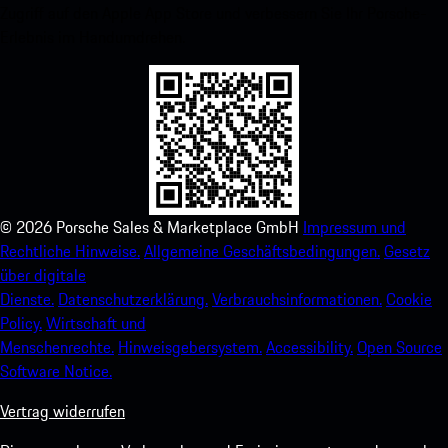
Zugriff auf den Apple App Store und verbessern Sie Ihr Porsche-
Erlebnis im Handumdrehen.
©
2026
Porsche Sales & Marketplace GmbH
Impressum und
Rechtliche Hinweise.
Allgemeine Geschäftsbedingungen.
Gesetz
über digitale
Dienste.
Datenschutzerklärung.
Verbrauchsinformationen.
Cookie
Policy.
Wirtschaft und
Menschenrechte.
Hinweisgebersystem.
Accessibility.
Open Source
Software Notice.
Vertrag widerrufen