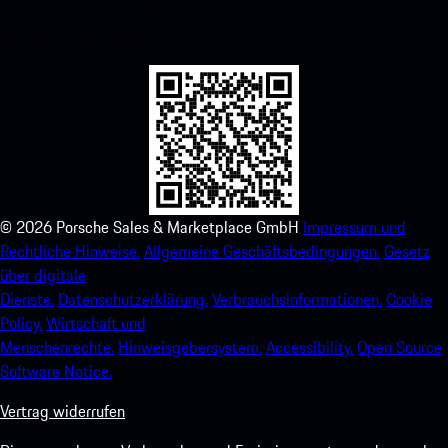
Zugriff auf den Apple App Store und verbessern Sie Ihr Porsche-
Erlebnis im Handumdrehen.
©
2026
Porsche Sales & Marketplace GmbH
Impressum und
Rechtliche Hinweise.
Allgemeine Geschäftsbedingungen.
Gesetz
über digitale
Dienste.
Datenschutzerklärung.
Verbrauchsinformationen.
Cookie
Policy.
Wirtschaft und
Menschenrechte.
Hinweisgebersystem.
Accessibility.
Open Source
Software Notice.
Vertrag widerrufen