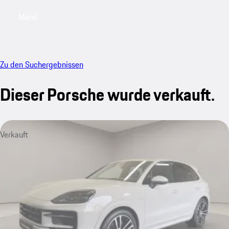
Menü
My saved searches, 0 searches saved
My sa
Zu den Suchergebnissen
Dieser Porsche wurde verkauft.
Verkauft