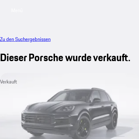
Menü
My saved searches, 0 searches saved
My sa
Zu den Suchergebnissen
Dieser Porsche wurde verkauft.
Verkauft