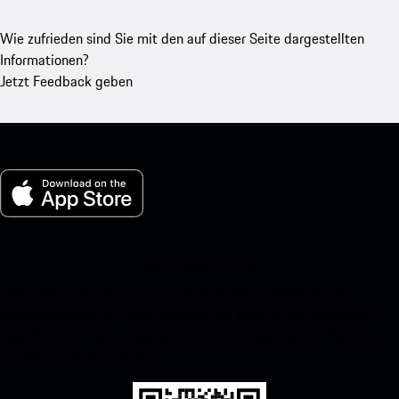
Wie zufrieden sind Sie mit den auf dieser Seite dargestellten
Informationen?
Jetzt Feedback geben
My Porsche für iOS
Laden Sie unsere App ganz einfach herunter, indem Sie den
untenstehenden QR-Code scannen und erhalten Sie sofortigen
Zugriff auf den Apple App Store und verbessern Sie Ihr Porsche-
Erlebnis im Handumdrehen.