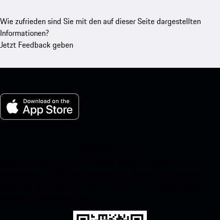
Wie zufrieden sind Sie mit den auf dieser Seite dargestellten
Informationen?
Jetzt Feedback geben
My Porsche für iOS
Laden Sie unsere App ganz einfach herunter, indem Sie den
untenstehenden QR-Code scannen und erhalten Sie sofortigen
Zugriff auf den Apple App Store und verbessern Sie Ihr Porsche-
Erlebnis im Handumdrehen.