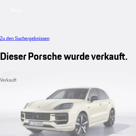
Menü
My saved searches, 0 searches saved
My sa
Zu den Suchergebnissen
Dieser Porsche wurde verkauft.
Verkauft