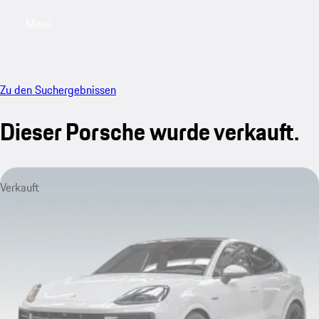
Menü
My saved searches, 0 searches saved
My sa
Zu den Suchergebnissen
Dieser Porsche wurde verkauft.
Verkauft