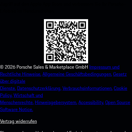
Zugriff auf den Apple App Store und verbessern Sie Ihr Porsche-
Erlebnis im Handumdrehen.
©
2026
Porsche Sales & Marketplace GmbH
Impressum und
Rechtliche Hinweise.
Allgemeine Geschäftsbedingungen.
Gesetz
über digitale
Dienste.
Datenschutzerklärung.
Verbrauchsinformationen.
Cookie
Policy.
Wirtschaft und
Menschenrechte.
Hinweisgebersystem.
Accessibility.
Open Source
Software Notice.
Vertrag widerrufen