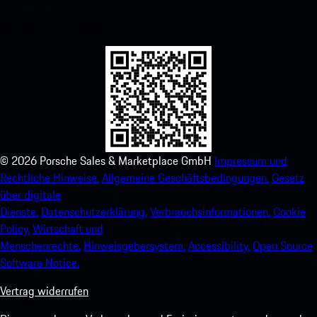
Zugriff auf den Apple App Store und verbessern Sie Ihr Porsche-
Erlebnis im Handumdrehen.
©
2026
Porsche Sales & Marketplace GmbH
Impressum und
Rechtliche Hinweise.
Allgemeine Geschäftsbedingungen.
Gesetz
über digitale
Dienste.
Datenschutzerklärung.
Verbrauchsinformationen.
Cookie
Policy.
Wirtschaft und
Menschenrechte.
Hinweisgebersystem.
Accessibility.
Open Source
Software Notice.
Vertrag widerrufen