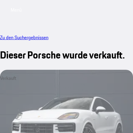
Menü
My saved searches, 0 searches saved
My sa
Zu den Suchergebnissen
Dieser Porsche wurde verkauft.
Verkauft