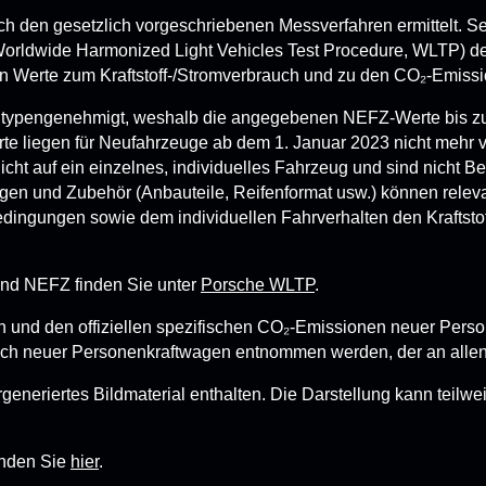
den gesetzlich vorgeschriebenen Messverfahren ermittelt. Sei
(Worldwide Harmonized Light Vehicles Test Procedure, WLTP) 
n Werte zum Kraftstoff-/Stromverbrauch und zu den CO₂-Emissio
 typengenehmigt, weshalb die angegebenen NEFZ-Werte bis z
te liegen für Neufahrzeuge ab dem 1. Januar 2023 nicht mehr
ht auf ein einzelnes, individuelles Fahrzeug und sind nicht B
en und Zubehör (Anbauteile, Reifenformat usw.) können releva
ingungen sowie dem individuellen Fahrverhalten den Kraftstof
nd NEFZ finden Sie unter
Porsche WLTP
.
rauch und den offiziellen spezifischen CO₂-Emissionen neuer P
uch neuer Personenkraftwagen entnommen werden, der an allen
generiertes Bildmaterial enthalten. Die Darstellung kann teil
inden Sie
hier
.