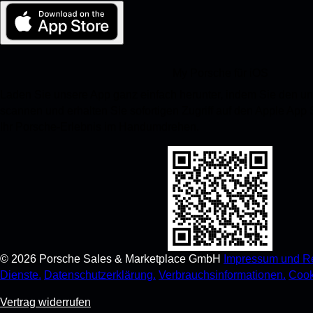
My Porsche für iOS
Laden Sie unsere App ganz einfach herunter, indem Sie den 
scannen und erhalten Sie sofortigen Zugriff auf den Apple App
Ihr Porsche-Erlebnis im Handumdrehen.
©
2026
Porsche Sales & Marketplace GmbH
Impressum und Re
Dienste.
Datenschutzerklärung.
Verbrauchsinformationen.
Cook
Vertrag widerrufen