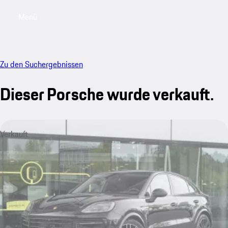
Menü
My saved searches, 0 searches saved
My sa
Zu den Suchergebnissen
Dieser Porsche wurde verkauft.
Verkauft