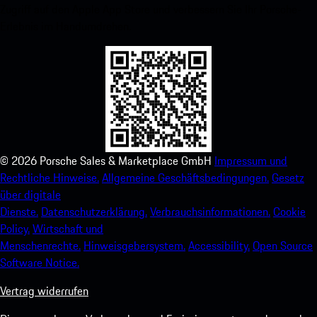
Zugriff auf den Apple App Store und verbessern Sie Ihr Porsche-
Erlebnis im Handumdrehen.
©
2026
Porsche Sales & Marketplace GmbH
Impressum und
Rechtliche Hinweise.
Allgemeine Geschäftsbedingungen.
Gesetz
über digitale
Dienste.
Datenschutzerklärung.
Verbrauchsinformationen.
Cookie
Policy.
Wirtschaft und
Menschenrechte.
Hinweisgebersystem.
Accessibility.
Open Source
Software Notice.
Vertrag widerrufen