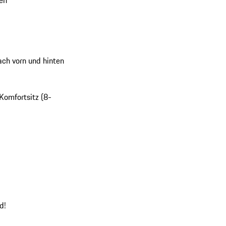
en
ach vorn und hinten
 Komfortsitz (8-
!
