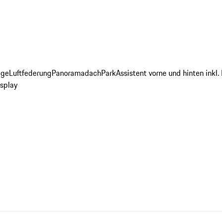
age
Luftfederung
Panoramadach
ParkAssistent vorne und hinten inkl
splay