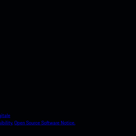
itale
bility.
Open Source Software Notice.