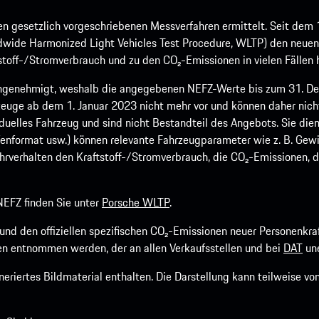
 gesetzlich vorgeschriebenen Messverfahren ermittelt. Seit dem 
dwide Harmonized Light Vehicles Test Procedure, WLTP) den neuen 
off-/Stromverbrauch und zu den CO₂-Emissionen in vielen Fällen h
ngenehmigt, weshalb die angegebenen NEFZ-Werte bis zum 31. Dez
euge ab dem 1. Januar 2023 nicht mehr vor und können daher nic
viduelles Fahrzeug und sind nicht Bestandteil des Angebots. Sie d
fenformat usw.) können relevante Fahrzeugparameter wie z. B. Gew
rverhalten den Kraftstoff-/Stromverbrauch, die CO₂-Emissionen, d
EFZ finden Sie unter
Porsche WLTP
.
h und den offiziellen spezifischen CO₂-Emissionen neuer Personen
n entnommen werden, der an allen Verkaufsstellen und bei
DAT
une
riertes Bildmaterial enthalten. Die Darstellung kann teilweise v