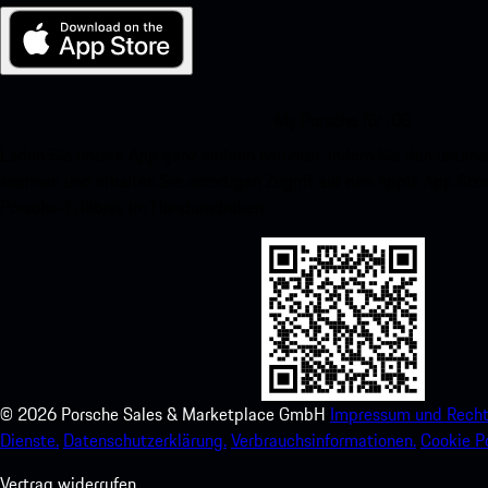
My Porsche für iOS
Laden Sie unsere App ganz einfach herunter, indem Sie den unte
scannen und erhalten Sie sofortigen Zugriff auf den Apple App Stor
Porsche-Erlebnis im Handumdrehen.
©
2026
Porsche Sales & Marketplace GmbH
Impressum und Recht
Dienste.
Datenschutzerklärung.
Verbrauchsinformationen.
Cookie Po
Vertrag widerrufen