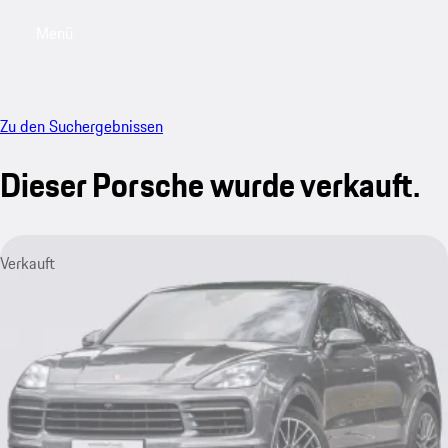
Menü
My saved searches, 0 searches saved
My sa
Zu den Suchergebnissen
Dieser Porsche wurde verkauft.
Verkauft