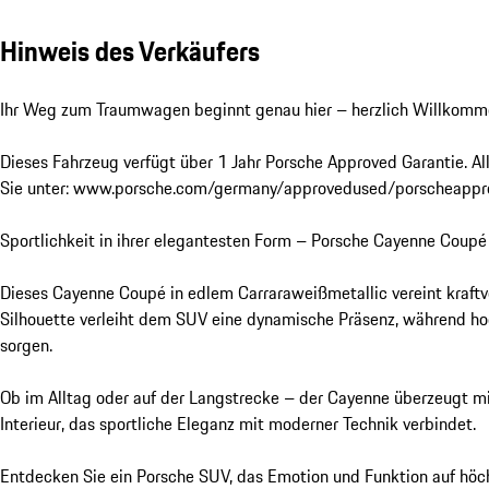
Hinweis des Verkäufers
Ihr Weg zum Traumwagen beginnt genau hier – herzlich Willkomm
Dieses Fahrzeug verfügt über 1 Jahr Porsche Approved Garantie. Al
Sie unter: www.porsche.com/germany/approvedused/porscheappr
Sportlichkeit in ihrer elegantesten Form – Porsche Cayenne Coupé
Dieses Cayenne Coupé in edlem Carraraweißmetallic vereint kraftvo
Silhouette verleiht dem SUV eine dynamische Präsenz, während hoc
sorgen.

Ob im Alltag oder auf der Langstrecke – der Cayenne überzeugt mi
Interieur, das sportliche Eleganz mit moderner Technik verbindet.

Entdecken Sie ein Porsche SUV, das Emotion und Funktion auf höch