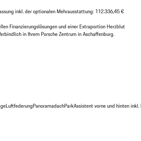
assung inkl. der optionalen Mehrausstattung: 112.336,45 €

llen Finanzierungslösungen und einer Extraportion Herzblut 
erbindlich in Ihrem Porsche Zentrum in Aschaffenburg.
age
Luftfederung
Panoramadach
ParkAssistent vorne und hinten inkl