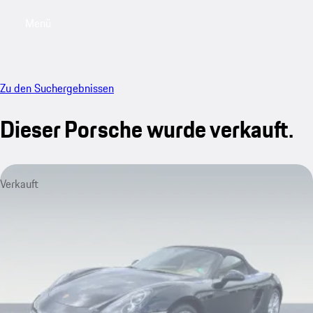
Menü
My saved searches, 0 searches saved
My sa
Zu den Suchergebnissen
Dieser Porsche wurde verkauft.
Verkauft