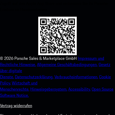
Zugriff auf den Apple App Store und verbessern Sie Ihr Porsche-
Erlebnis im Handumdrehen.
©
2026
Porsche Sales & Marketplace GmbH
Impressum und
Rechtliche Hinweise.
Allgemeine Geschäftsbedingungen.
Gesetz
über digitale
Dienste.
Datenschutzerklärung.
Verbrauchsinformationen.
Cookie
Policy.
Wirtschaft und
Menschenrechte.
Hinweisgebersystem.
Accessibility.
Open Source
Software Notice.
Vertrag widerrufen