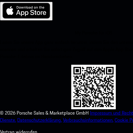
My Porsche für iOS
Laden Sie unsere App ganz einfach herunter, indem Sie den unte
scannen und erhalten Sie sofortigen Zugriff auf den Apple App Stor
Porsche-Erlebnis im Handumdrehen.
©
2026
Porsche Sales & Marketplace GmbH
Impressum und Recht
Dienste.
Datenschutzerklärung.
Verbrauchsinformationen.
Cookie Po
Vertrag widerrufen