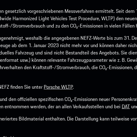
 gesetzlich vorgeschriebenen Messverfahren ermittelt. Seit dem 
dwide Harmonized Light Vehicles Test Procedure, WLTP) den neuen 
off-/Stromverbrauch und zu den CO₂-Emissionen in vielen Fällen h
ngenehmigt, weshalb die angegebenen NEFZ-Werte bis zum 31. Dez
euge ab dem 1. Januar 2023 nicht mehr vor und können daher nic
viduelles Fahrzeug und sind nicht Bestandteil des Angebots. Sie d
fenformat usw.) können relevante Fahrzeugparameter wie z. B. Gew
rverhalten den Kraftstoff-/Stromverbrauch, die CO₂-Emissionen, d
EFZ finden Sie unter
Porsche WLTP
.
h und den offiziellen spezifischen CO₂-Emissionen neuer Personen
n entnommen werden, der an allen Verkaufsstellen und bei
DAT
une
riertes Bildmaterial enthalten. Die Darstellung kann teilweise v