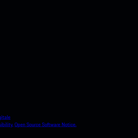
itale
bility.
Open Source Software Notice.