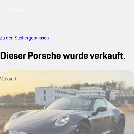
Menü
My saved searches, 0 searches saved
My sa
Zu den Suchergebnissen
Dieser Porsche wurde verkauft.
Verkauft