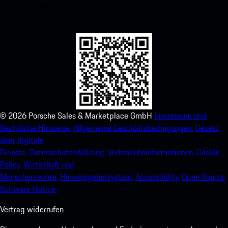
Zugriff auf den Apple App Store und verbessern Sie Ihr Porsche-
Erlebnis im Handumdrehen.
©
2026
Porsche Sales & Marketplace GmbH
Impressum und
Rechtliche Hinweise.
Allgemeine Geschäftsbedingungen.
Gesetz
über digitale
Dienste.
Datenschutzerklärung.
Verbrauchsinformationen.
Cookie
Policy.
Wirtschaft und
Menschenrechte.
Hinweisgebersystem.
Accessibility.
Open Source
Software Notice.
Vertrag widerrufen