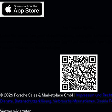
My Porsche für iOS
Laden Sie unsere App ganz einfach herunter, indem Sie den unte
scannen und erhalten Sie sofortigen Zugriff auf den Apple App Stor
Porsche-Erlebnis im Handumdrehen.
©
2026
Porsche Sales & Marketplace GmbH
Impressum und Recht
Dienste.
Datenschutzerklärung.
Verbrauchsinformationen.
Cookie Po
Vertrag widerrufen