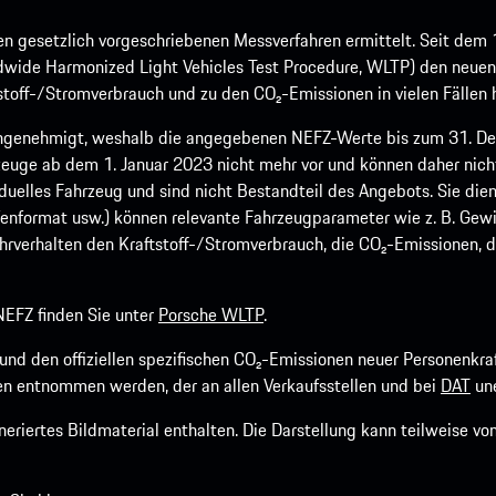
 gesetzlich vorgeschriebenen Messverfahren ermittelt. Seit dem 
dwide Harmonized Light Vehicles Test Procedure, WLTP) den neuen 
off-/Stromverbrauch und zu den CO₂-Emissionen in vielen Fällen h
ngenehmigt, weshalb die angegebenen NEFZ-Werte bis zum 31. Dez
euge ab dem 1. Januar 2023 nicht mehr vor und können daher nic
viduelles Fahrzeug und sind nicht Bestandteil des Angebots. Sie d
fenformat usw.) können relevante Fahrzeugparameter wie z. B. Gew
rverhalten den Kraftstoff-/Stromverbrauch, die CO₂-Emissionen, d
EFZ finden Sie unter
Porsche WLTP
.
h und den offiziellen spezifischen CO₂-Emissionen neuer Personen
n entnommen werden, der an allen Verkaufsstellen und bei
DAT
une
riertes Bildmaterial enthalten. Die Darstellung kann teilweise v