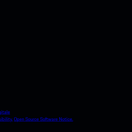
itale
bility.
Open Source Software Notice.