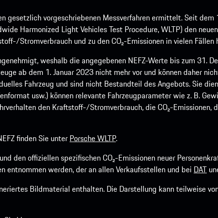
 gesetzlich vorgeschriebenen Messverfahren ermittelt. Seit dem 
dwide Harmonized Light Vehicles Test Procedure, WLTP) den neuen 
off-/Stromverbrauch und zu den CO₂-Emissionen in vielen Fällen h
ngenehmigt, weshalb die angegebenen NEFZ-Werte bis zum 31. Dez
euge ab dem 1. Januar 2023 nicht mehr vor und können daher nic
viduelles Fahrzeug und sind nicht Bestandteil des Angebots. Sie d
fenformat usw.) können relevante Fahrzeugparameter wie z. B. Gew
rverhalten den Kraftstoff-/Stromverbrauch, die CO₂-Emissionen, d
EFZ finden Sie unter
Porsche WLTP
.
h und den offiziellen spezifischen CO₂-Emissionen neuer Personen
n entnommen werden, der an allen Verkaufsstellen und bei
DAT
une
riertes Bildmaterial enthalten. Die Darstellung kann teilweise v