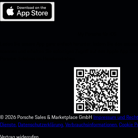
My Porsche für iOS
Laden Sie unsere App ganz einfach herunter, indem Sie den unte
scannen und erhalten Sie sofortigen Zugriff auf den Apple App Stor
Porsche-Erlebnis im Handumdrehen.
©
2026
Porsche Sales & Marketplace GmbH
Impressum und Recht
Dienste.
Datenschutzerklärung.
Verbrauchsinformationen.
Cookie Po
Vertrag widerrufen