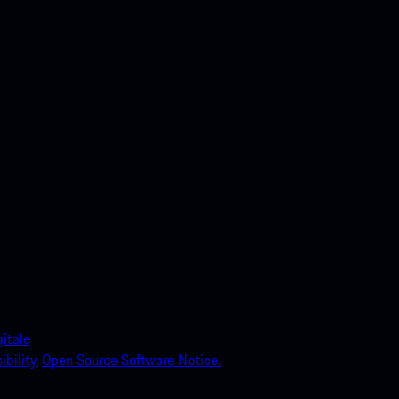
itale
bility.
Open Source Software Notice.