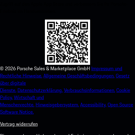
Zugriff auf den Apple App Store und verbessern Sie Ihr Porsche-
Erlebnis im Handumdrehen.
©
2026
Porsche Sales & Marketplace GmbH
Impressum und
Rechtliche Hinweise.
Allgemeine Geschäftsbedingungen.
Gesetz
über digitale
Dienste.
Datenschutzerklärung.
Verbrauchsinformationen.
Cookie
Policy.
Wirtschaft und
Menschenrechte.
Hinweisgebersystem.
Accessibility.
Open Source
Software Notice.
Vertrag widerrufen