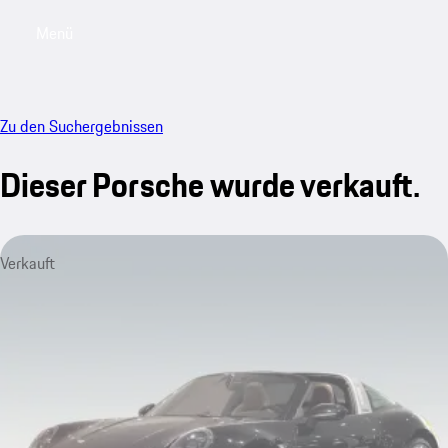
Menü
My saved searches, 0 searches saved
My sa
Zu den Suchergebnissen
Dieser Porsche wurde verkauft.
Verkauft