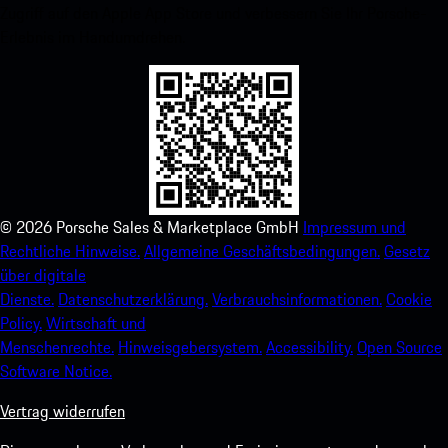
Zugriff auf den Apple App Store und verbessern Sie Ihr Porsche-
Erlebnis im Handumdrehen.
©
2026
Porsche Sales & Marketplace GmbH
Impressum und
Rechtliche Hinweise.
Allgemeine Geschäftsbedingungen.
Gesetz
über digitale
Dienste.
Datenschutzerklärung.
Verbrauchsinformationen.
Cookie
Policy.
Wirtschaft und
Menschenrechte.
Hinweisgebersystem.
Accessibility.
Open Source
Software Notice.
Vertrag widerrufen