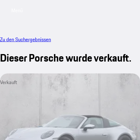
Menü
My saved searches, 0 searches saved
My sa
Zu den Suchergebnissen
Dieser Porsche wurde verkauft.
Verkauft