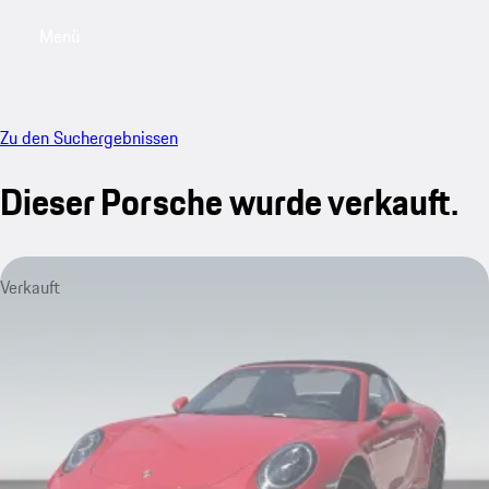
Menü
My saved searches, 0 searches saved
My sa
Zu den Suchergebnissen
Dieser Porsche wurde verkauft.
Verkauft