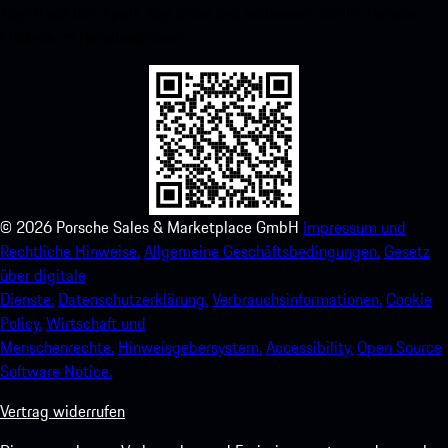
Zugriff auf den Apple App Store und verbessern Sie Ihr Porsche-
Erlebnis im Handumdrehen.
©
2026
Porsche Sales & Marketplace GmbH
Impressum und
Rechtliche Hinweise.
Allgemeine Geschäftsbedingungen.
Gesetz
über digitale
Dienste.
Datenschutzerklärung.
Verbrauchsinformationen.
Cookie
Policy.
Wirtschaft und
Menschenrechte.
Hinweisgebersystem.
Accessibility.
Open Source
Software Notice.
Vertrag widerrufen