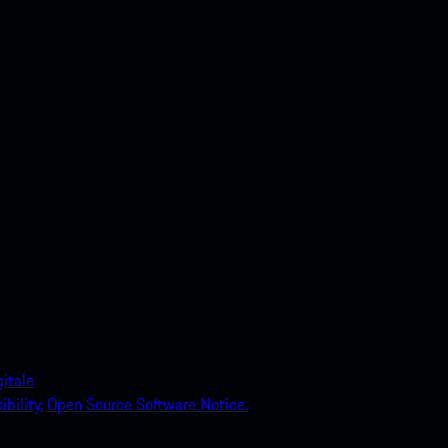
itale
bility.
Open Source Software Notice.