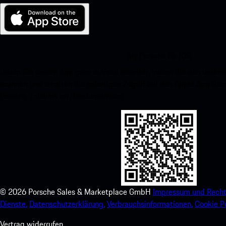
My Porsche für iOS
Laden Sie unsere App ganz einfach herunter, indem Sie den unte
scannen und erhalten Sie sofortigen Zugriff auf den Apple App Stor
Porsche-Erlebnis im Handumdrehen.
©
2026
Porsche Sales & Marketplace GmbH
Impressum und Recht
Dienste.
Datenschutzerklärung.
Verbrauchsinformationen.
Cookie Po
Vertrag widerrufen