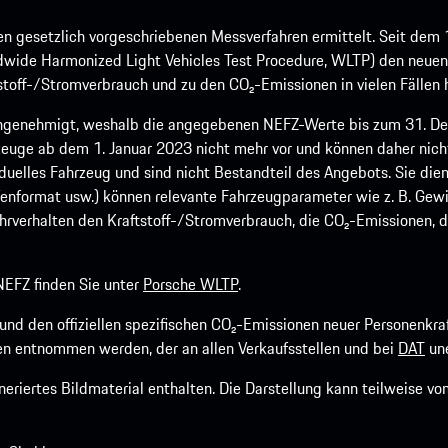
 gesetzlich vorgeschriebenen Messverfahren ermittelt. Seit dem 
dwide Harmonized Light Vehicles Test Procedure, WLTP) den neuen 
off-/Stromverbrauch und zu den CO₂-Emissionen in vielen Fällen h
ngenehmigt, weshalb die angegebenen NEFZ-Werte bis zum 31. Dez
euge ab dem 1. Januar 2023 nicht mehr vor und können daher nic
viduelles Fahrzeug und sind nicht Bestandteil des Angebots. Sie d
fenformat usw.) können relevante Fahrzeugparameter wie z. B. Gew
rverhalten den Kraftstoff-/Stromverbrauch, die CO₂-Emissionen, d
EFZ finden Sie unter
Porsche WLTP
.
h und den offiziellen spezifischen CO₂-Emissionen neuer Personen
n entnommen werden, der an allen Verkaufsstellen und bei
DAT
une
riertes Bildmaterial enthalten. Die Darstellung kann teilweise v