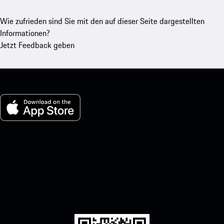
Wie zufrieden sind Sie mit den auf dieser Seite dargestellten
Informationen?
Jetzt Feedback geben
My Porsche für iOS
Laden Sie unsere App ganz einfach herunter, indem Sie den
untenstehenden QR-Code scannen und erhalten Sie sofortigen
Zugriff auf den Apple App Store und verbessern Sie Ihr Porsche-
Erlebnis im Handumdrehen.