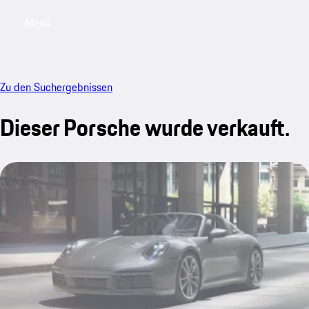
Menü
My saved searches, 0 searches saved
My sa
Zu den Suchergebnissen
Dieser Porsche wurde verkauft.
Verkauft