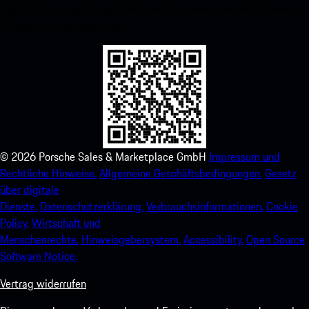
Zugriff auf den Apple App Store und verbessern Sie Ihr Porsche-
Erlebnis im Handumdrehen.
©
2026
Porsche Sales & Marketplace GmbH
Impressum und
Rechtliche Hinweise.
Allgemeine Geschäftsbedingungen.
Gesetz
über digitale
Dienste.
Datenschutzerklärung.
Verbrauchsinformationen.
Cookie
Policy.
Wirtschaft und
Menschenrechte.
Hinweisgebersystem.
Accessibility.
Open Source
Software Notice.
Vertrag widerrufen