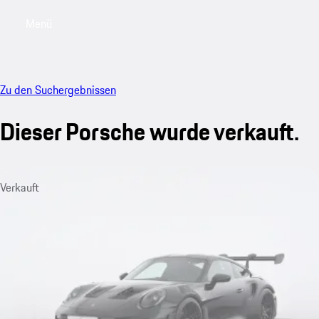
Menü
My saved searches, 0 searches saved
My sa
Zu den Suchergebnissen
Dieser Porsche wurde verkauft.
Verkauft