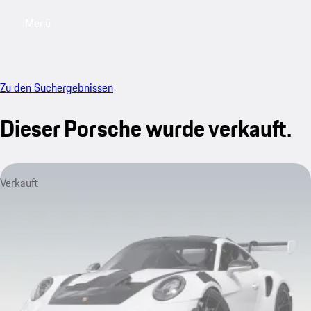
Menü
My saved searches, 0 searches saved
My sa
Zu den Suchergebnissen
Dieser Porsche wurde verkauft.
Verkauft