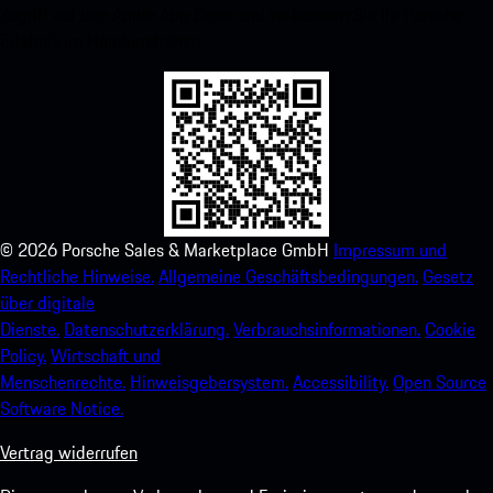
Zugriff auf den Apple App Store und verbessern Sie Ihr Porsche-
Erlebnis im Handumdrehen.
©
2026
Porsche Sales & Marketplace GmbH
Impressum und
Rechtliche Hinweise.
Allgemeine Geschäftsbedingungen.
Gesetz
über digitale
Dienste.
Datenschutzerklärung.
Verbrauchsinformationen.
Cookie
Policy.
Wirtschaft und
Menschenrechte.
Hinweisgebersystem.
Accessibility.
Open Source
Software Notice.
Vertrag widerrufen