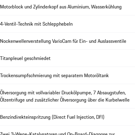
Motorblock und Zylinderkopf aus Aluminium, Wasserkühlung
4-Ventil-Technik mit Schlepphebeln
Nockenwellenverstellung VarioCam für Ein- und Auslassventile
Titanpleuel geschmiedet
Trockensumpfschmierung mit separatem Motoröltank
Ölversorgung mit vollvariabler Druckölpumpe, 7 Absaugstufen,
Ölzentrifuge und zusätzlicher Ölversorgung über die Kurbelwelle
Benzindirekteinspritzung (Direct Fuel Injection, DFI)
Zwei 3-Wege-Katalysatoren und On-Board-Diagnose zur