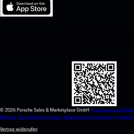
My Porsche für iOS
Laden Sie unsere App ganz einfach herunter, indem Sie den unte
scannen und erhalten Sie sofortigen Zugriff auf den Apple App Stor
Porsche-Erlebnis im Handumdrehen.
©
2026
Porsche Sales & Marketplace GmbH
Impressum und Recht
Dienste.
Datenschutzerklärung.
Verbrauchsinformationen.
Cookie Po
Vertrag widerrufen