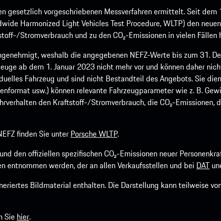
 gesetzlich vorgeschriebenen Messverfahren ermittelt. Seit dem 
dwide Harmonized Light Vehicles Test Procedure, WLTP) den neuen 
off-/Stromverbrauch und zu den CO₂-Emissionen in vielen Fällen h
ngenehmigt, weshalb die angegebenen NEFZ-Werte bis zum 31. Dez
euge ab dem 1. Januar 2023 nicht mehr vor und können daher nic
viduelles Fahrzeug und sind nicht Bestandteil des Angebots. Sie d
fenformat usw.) können relevante Fahrzeugparameter wie z. B. Gew
rverhalten den Kraftstoff-/Stromverbrauch, die CO₂-Emissionen, d
EFZ finden Sie unter
Porsche WLTP
.
h und den offiziellen spezifischen CO₂-Emissionen neuer Personen
n entnommen werden, der an allen Verkaufsstellen und bei
DAT
une
riertes Bildmaterial enthalten. Die Darstellung kann teilweise v
n Sie
hier
.