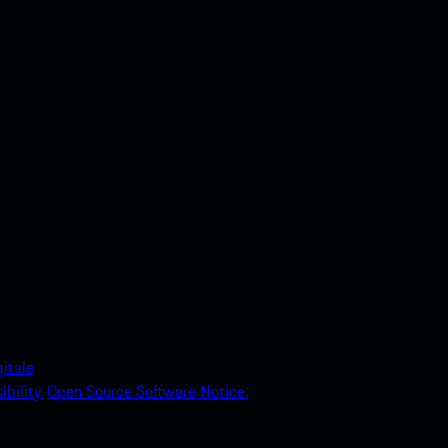
itale
bility.
Open Source Software Notice.