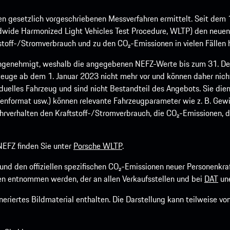
 gesetzlich vorgeschriebenen Messverfahren ermittelt. Seit dem 
dwide Harmonized Light Vehicles Test Procedure, WLTP) den neuen 
off-/Stromverbrauch und zu den CO₂-Emissionen in vielen Fällen h
ngenehmigt, weshalb die angegebenen NEFZ-Werte bis zum 31. Dez
euge ab dem 1. Januar 2023 nicht mehr vor und können daher nic
viduelles Fahrzeug und sind nicht Bestandteil des Angebots. Sie d
fenformat usw.) können relevante Fahrzeugparameter wie z. B. Gew
rverhalten den Kraftstoff-/Stromverbrauch, die CO₂-Emissionen, d
EFZ finden Sie unter
Porsche WLTP
.
h und den offiziellen spezifischen CO₂-Emissionen neuer Personen
n entnommen werden, der an allen Verkaufsstellen und bei
DAT
une
riertes Bildmaterial enthalten. Die Darstellung kann teilweise v