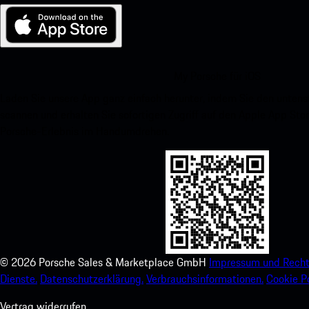
My Porsche für iOS
Laden Sie unsere App ganz einfach herunter, indem Sie den unte
scannen und erhalten Sie sofortigen Zugriff auf den Apple App Stor
Porsche-Erlebnis im Handumdrehen.
©
2026
Porsche Sales & Marketplace GmbH
Impressum und Recht
Dienste.
Datenschutzerklärung.
Verbrauchsinformationen.
Cookie Po
Vertrag widerrufen