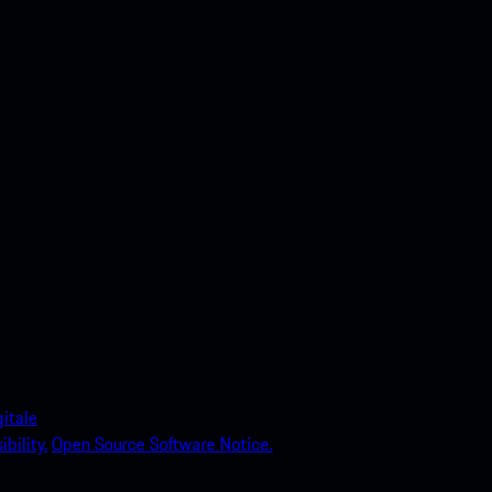
itale
bility.
Open Source Software Notice.