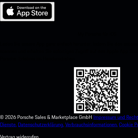
My Porsche für iOS
Laden Sie unsere App ganz einfach herunter, indem Sie den unte
scannen und erhalten Sie sofortigen Zugriff auf den Apple App Stor
Porsche-Erlebnis im Handumdrehen.
©
2026
Porsche Sales & Marketplace GmbH
Impressum und Recht
Dienste.
Datenschutzerklärung.
Verbrauchsinformationen.
Cookie Po
Vertrag widerrufen