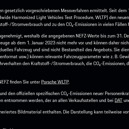
 gesetzlich vorgeschriebenen Messverfahren ermittelt. Seit dem 
dwide Harmonized Light Vehicles Test Procedure, WLTP) den neuen 
off-/Stromverbrauch und zu den CO₂-Emissionen in vielen Fällen h
ngenehmigt, weshalb die angegebenen NEFZ-Werte bis zum 31. Dez
euge ab dem 1. Januar 2023 nicht mehr vor und können daher nic
viduelles Fahrzeug und sind nicht Bestandteil des Angebots. Sie d
fenformat usw.) können relevante Fahrzeugparameter wie z. B. Gew
rverhalten den Kraftstoff-/Stromverbrauch, die CO₂-Emissionen, d
EFZ finden Sie unter
Porsche WLTP
.
h und den offiziellen spezifischen CO₂-Emissionen neuer Personen
n entnommen werden, der an allen Verkaufsstellen und bei
DAT
une
riertes Bildmaterial enthalten. Die Darstellung kann teilweise v