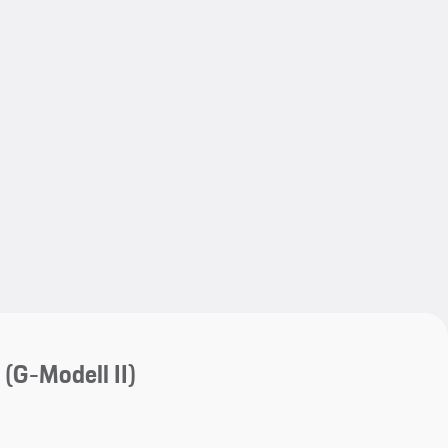
My save
My save
a
(G-Modell II)