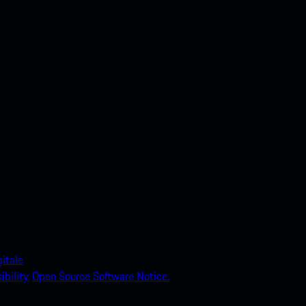
itale
bility.
Open Source Software Notice.