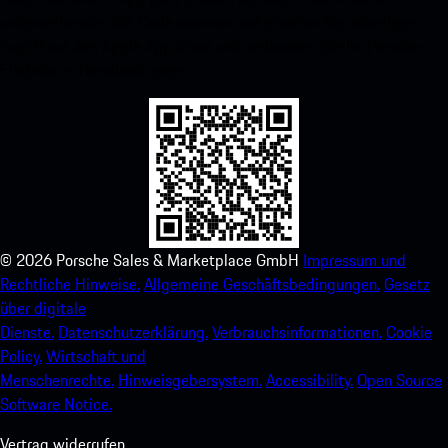
untenstehenden QR-Code scannen und erhalten Sie sofortigen
Zugriff auf den Apple App Store und verbessern Sie Ihr Porsche-
Erlebnis im Handumdrehen.
©
2026
Porsche Sales & Marketplace GmbH
Impressum und
Rechtliche Hinweise.
Allgemeine Geschäftsbedingungen.
Gesetz
über digitale
Dienste.
Datenschutzerklärung.
Verbrauchsinformationen.
Cookie
Policy.
Wirtschaft und
Menschenrechte.
Hinweisgebersystem.
Accessibility.
Open Source
Software Notice.
Vertrag widerrufen