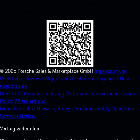
Zugriff auf den Apple App Store und verbessern Sie Ihr Porsche-
Erlebnis im Handumdrehen.
©
2026
Porsche Sales & Marketplace GmbH
Impressum und
Rechtliche Hinweise.
Allgemeine Geschäftsbedingungen.
Gesetz
über digitale
Dienste.
Datenschutzerklärung.
Verbrauchsinformationen.
Cookie
Policy.
Wirtschaft und
Menschenrechte.
Hinweisgebersystem.
Accessibility.
Open Source
Software Notice.
Vertrag widerrufen