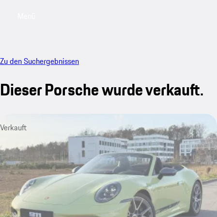
Menü
My saved searches, 0 searches saved
My sa
Zu den Suchergebnissen
Dieser Porsche wurde verkauft.
Verkauft